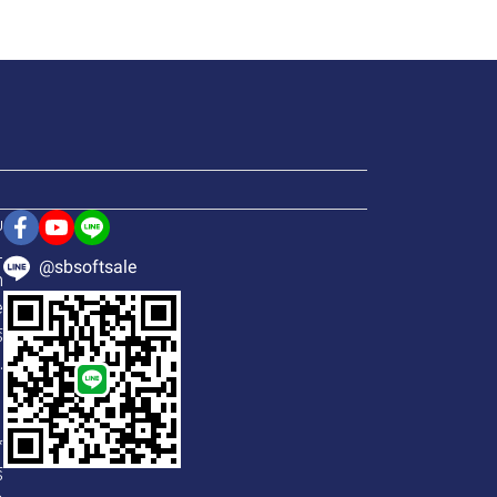
ย
1
@sbsoftsale
h
e
์
.
*
์