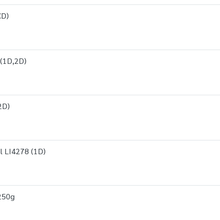
CD)
(1D,2D)
2D)
l LI4278 (1D)
250g