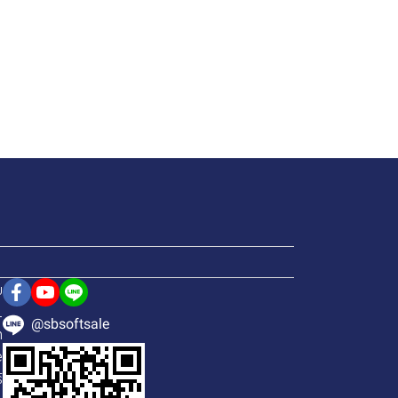
ย
1
@sbsoftsale
h
e
์