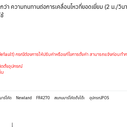
กว่า ความทนทานต่อการเคลื่อนไหวที่ยอดเยี่ยม (2 ม./ว
ช้
efault) กรณีต้องการให้ปรับค่าหรือแก้ไขการตั้งค่า สามารถแจ้งก่อนทำการ
ิดตั้งอุปกรณ์
ิ่ม
าร์โค้ด
Newland
FR4270
สแกนบาร์โค้ดตั้งโต๊ะ
อุปกรณ์POS