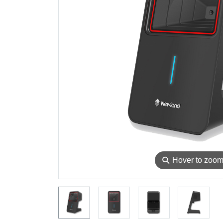
⚲
Hover to zoo