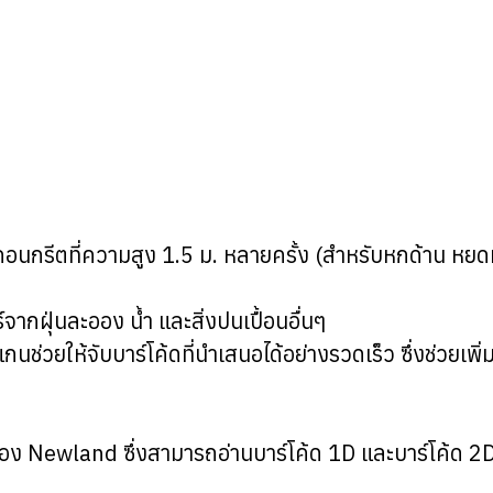
นกรีตที่ความสูง 1.5 ม. หลายครั้ง (สำหรับหกด้าน หยดห
ากฝุ่นละออง น้ำ และสิ่งปนเปื้อนอื่นๆ
สแกนช่วยให้จับบาร์โค้ดที่นำเสนอได้อย่างรวดเร็ว ซึ่งช่ว
ุดของ Newland ซึ่งสามารถอ่านบาร์โค้ด 1D และบาร์โค้ด 2