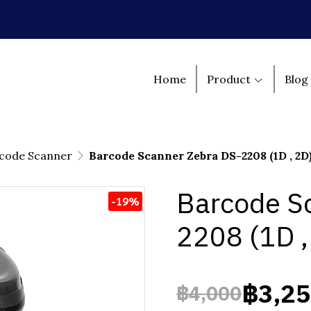
Home
Product
Blog
code Scanner
Barcode Scanner Zebra DS-2208 (1D , 2D
Barcode S
-19%
2208 (1D ,
฿3,2
฿4,000