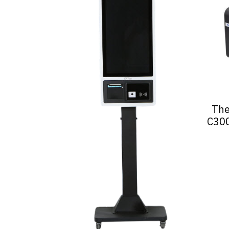
The
C300