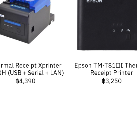
rmal Receipt Xprinter
Epson TM-T81III The
H (USB + Serial + LAN)
Receipt Printer
฿4,390
฿3,250