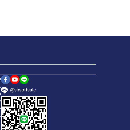
ย
1
@sbsoftsale
h
e
์
.