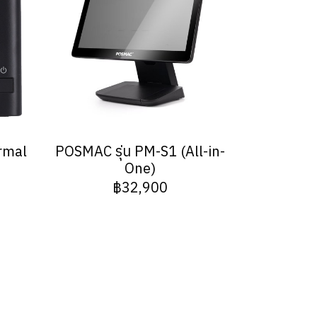
rmal
POSMAC รุ่น PM-S1 (All-in-
One)
฿32,900