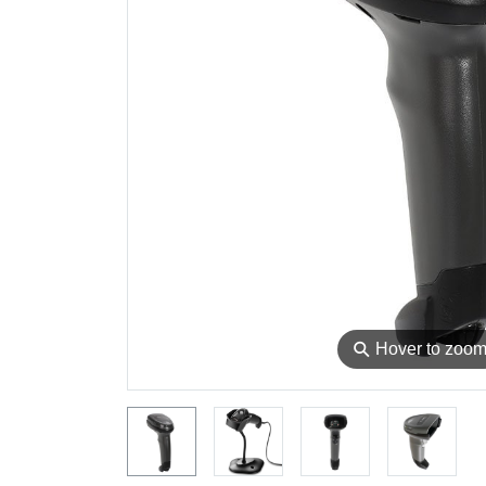
⚲
Hover to zoo