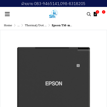
ฝ่ายขาย 083-9465141,098-8318205
0
0
Home
...
Thermal/Dot Matrix Receipt Printer
Epson TM-m30III Thermal Receipt Printer (Blutooth + Wi Fi)