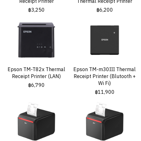
Receipt Printer
Thermal Receipt Printer
฿3,250
฿6,200
Epson TM-T82x Thermal
Epson TM-m30III Thermal
Receipt Printer (LAN)
Receipt Printer (Blutooth +
Wi Fi)
฿6,790
฿11,900