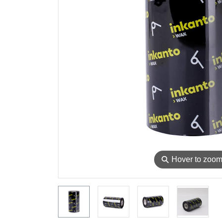
⚲
Hover to zoo