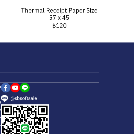
Thermal Receipt Paper Size
57 x 45
฿120
ย
1
@sbsoftsale
h
e
์
.