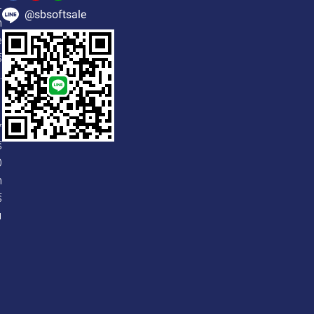
1
@sbsoftsale
h
e
์
.
*
์
0
h
์
น