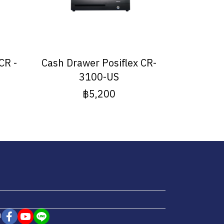
CR -
Cash Drawer Posiflex CR-
3100-US
฿5,200
ย